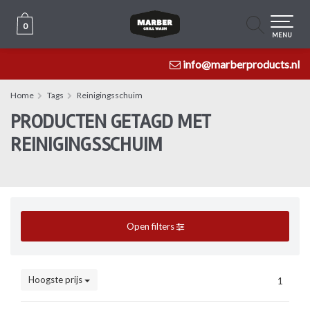
0
0
MENU
info@marberproducts.nl
Home
Tags
Reinigingsschuim
PRODUCTEN GETAGD MET
REINIGINGSSCHUIM
Open filters
Hoogste prijs
1