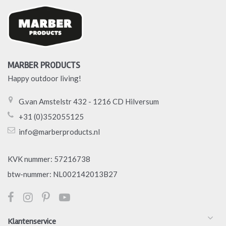
MARBER PRODUCTS
Happy outdoor living!
G.van Amstelstr 432 - 1216 CD Hilversum
+31 (0)352055125
info@marberproducts.nl
KVK nummer: 57216738
btw-nummer: NL002142013B27
Klantenservice