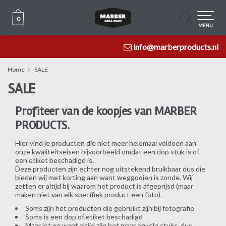
0
0
MENU
info@marberproducts.nl
Home
SALE
SALE
Profiteer van de koopjes van MARBER
PRODUCTS.
Hier vind je producten die niet meer helemaal voldoen aan
onze kwaliteitseisen bijvoorbeeld omdat een dop stuk is of
een etiket beschadigd is.
Deze producten zijn echter nog uitstekend bruikbaar dus die
bieden wij met korting aan want weggooien is zonde. Wij
zetten er altijd bij waarom het product is afgeprijsd (maar
maken niet van elk specifiek product een foto).
Soms zijn het producten die gebruikt zijn bij fotografie
Soms is een dop of etiket beschadigd
Maar let op want altijd zijn het maar enkele stuks, dus