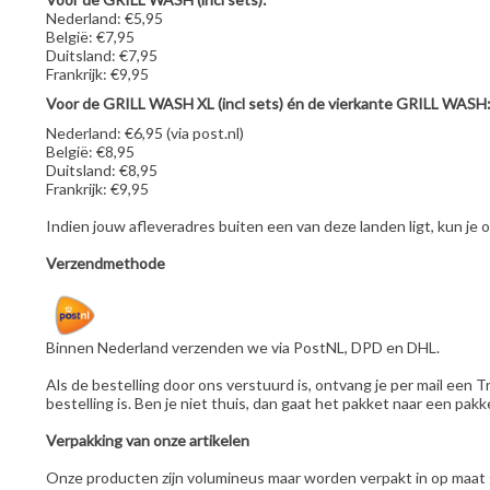
Nederland: €5,95
België: €7,95
Duitsland: €7,95
Frankrijk: €9,95
Voor de GRILL WASH XL (incl sets) én de vierkante GRILL WASH
Nederland: €6,95 (via post.nl)
België: €8,95
Duitsland: €8,95
Frankrijk: €9,95
Indien jouw afleveradres buiten een van deze landen ligt, kun je
Verzendmethode
Binnen Nederland verzenden we via PostNL, DPD en DHL.
Als de bestelling door ons verstuurd is, ontvang je per mail een
bestelling is. Ben je niet thuis, dan gaat het pakket naar een pa
Verpakking van onze artikelen
Onze producten zijn volumineus maar worden verpakt in op maat 