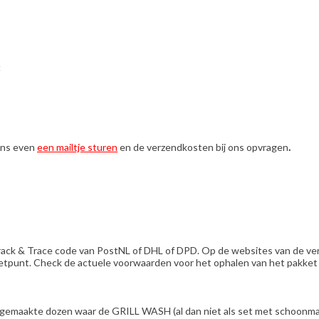
:
 ons even
een mailtje sturen
en de verzendkosten bij ons opvragen
.
 Track & Trace code van PostNL of DHL of DPD. Op de websites van de ve
kketpunt. Check de actuele voorwaarden voor het ophalen van het pakket o
gemaakte dozen waar de GRILL WASH (al dan niet als set met schoonmaa