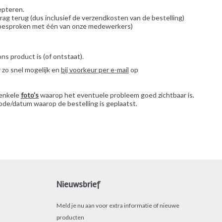
epteren.
ag terug (dus inclusief de verzendkosten van de bestelling)
is besproken met één van onze medewerkers)
s product is (of ontstaat).
 zo snel mogelijk en
bij voorkeur per e-mail
op
 enkele
foto's
waarop het eventuele probleem goed zichtbaar is.
ode/datum waarop de bestelling is geplaatst.
Nieuwsbrief
Meld je nu aan voor extra informatie of nieuwe
producten