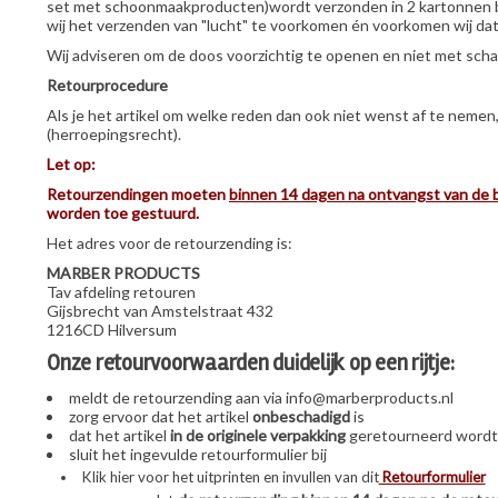
set met schoonmaakproducten)wordt verzonden in 2 kartonnen be
wij het verzenden van "lucht" te voorkomen én voorkomen wij dat 
Wij adviseren om de doos voorzichtig te openen en niet met schaar
Retourprocedure
Als je het artikel om welke reden dan ook niet wenst af te nem
(herroepingsrecht).
Let op:
Retourzendingen moeten
binnen 14 dagen na ontvangst van de b
worden toe gestuurd.
Het adres voor de retourzending is:
MARBER PRODUCTS
Tav afdeling retouren
Gijsbrecht van Amstelstraat 432
1216CD Hilversum
Onze retourvoorwaarden duidelijk op een rijtje:
meldt de retourzending aan via
info@marberproducts.nl
zorg ervoor dat het artikel
onbeschadigd
is
dat het artikel
in de originele verpakking
geretourneerd wordt
sluit het ingevulde retourformulier bij
Klik hier voor het uitprinten en invullen van dit
Retourformulier