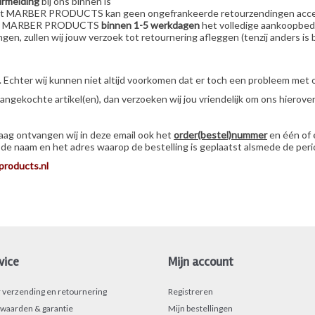
urmelding
bij ons binnen is
 klant MARBER PRODUCTS kan geen ongefrankeerde retourzendingen acc
taalt MARBER PRODUCTS
binnen 1-5 werkdagen
het volledige aankoopbedr
gen, zullen wij jouw verzoek tot retournering afleggen (tenzij anders 
 Echter wij kunnen niet altijd voorkomen dat er toch een probleem met on
gekochte artikel(en), dan verzoeken wij jou vriendelijk om ons hierover
raag ontvangen wij in deze email ook het
order(bestel)nummer
en één of
de naam en het adres waarop de bestelling is geplaatst alsmede de peri
products.nl
vice
Mijn account
r verzending en retournering
Registreren
waarden & garantie
Mijn bestellingen