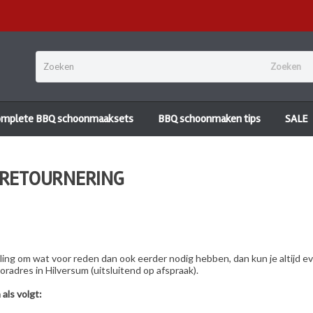
Zoeken
omplete BBQ schoonmaaksets
BBQ schoonmaken tips
SALE
 RETOURNERING
ing om wat voor reden dan ook eerder nodig hebben, dan kun je altijd e
oradres in Hilversum (uitsluitend op afspraak).
als volgt: