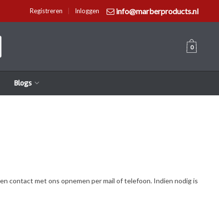
info@marberproducts.nl
Registreren
|
Inloggen
0
Blogs
ven contact met ons opnemen per mail of telefoon. Indien nodig is