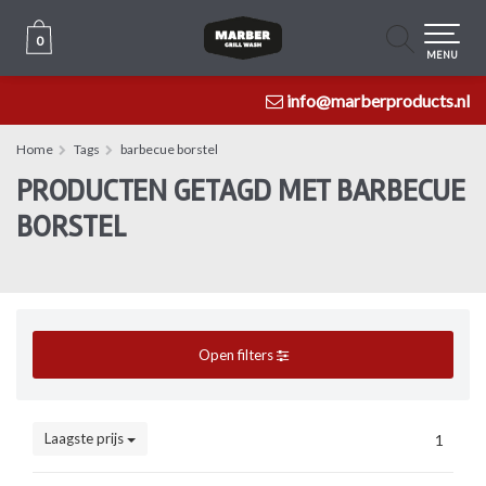
0
0
MENU
info@marberproducts.nl
Home
Tags
barbecue borstel
PRODUCTEN GETAGD MET BARBECUE
BORSTEL
Open filters
Laagste prijs
1