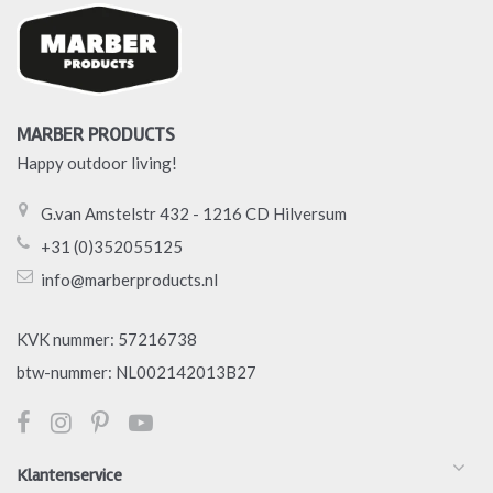
MARBER PRODUCTS
Happy outdoor living!
G.van Amstelstr 432 - 1216 CD Hilversum
+31 (0)352055125
info@marberproducts.nl
KVK nummer: 57216738
btw-nummer: NL002142013B27
Klantenservice