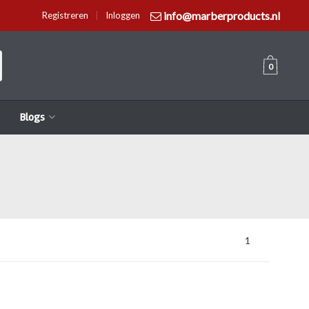
info@marberproducts.nl
Registreren
|
Inloggen
0
Blogs
1