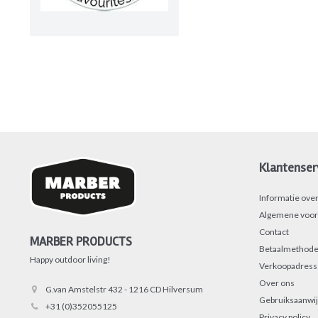
Klantenser
Informatie ove
Algemene voor
Contact
MARBER PRODUCTS
Betaalmethode
Happy outdoor living!
Verkoopadres
Over ons
G.van Amstelstr 432 - 1216 CD Hilversum
Gebruiksaanwij
+31 (0)352055125
Privacy policy