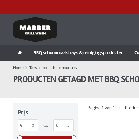
BBQ schoonmaaktrays & reinigingsproducten
C
Home
Tags
bbq schoonmaaktray
PRODUCTEN GETAGD MET BBQ SC
Pagina 1 van 1
|
Produc
Prijs
€
tot
€