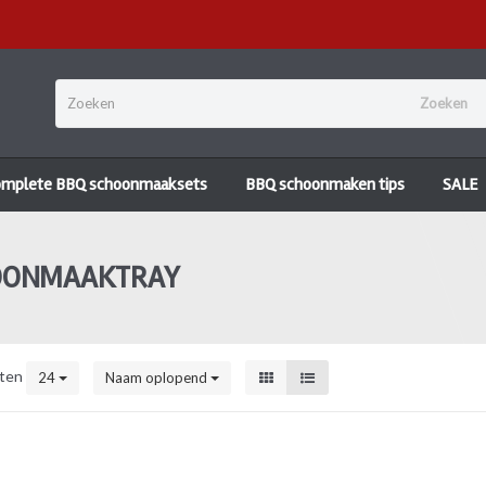
Zoeken
omplete BBQ schoonmaaksets
BBQ schoonmaken tips
SALE
HOONMAAKTRAY
ten
24
Naam oplopend