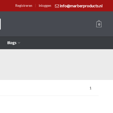
info@marberproducts.nl
Registreren
|
Inloggen
0
Blogs
1