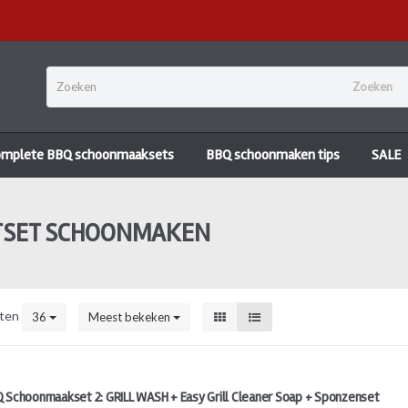
Zoeken
omplete BBQ schoonmaaksets
BBQ schoonmaken tips
SALE
TSET SCHOONMAKEN
ten
36
Meest bekeken
 Schoonmaakset 2: GRILL WASH + Easy Grill Cleaner Soap + Sponzenset