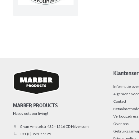
Klantenser
Informatie ove
Algemene voor
Contact
MARBER PRODUCTS
Betaalmethode
Happy outdoor living!
Verkoopadres
Over ons
G.van Amstelstr 432 - 1216 CD Hilversum
Gebruiksaanwij
+31 (0)352055125
Privacy policy