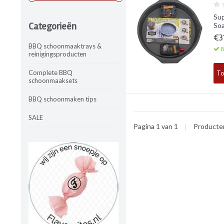
Sup
Categorieën
Soa
€3
BBQ schoonmaaktrays &
B
reinigingsproducten
Complete BBQ
To
schoonmaaksets
BBQ schoonmaken tips
SALE
Pagina 1 van 1
|
Product