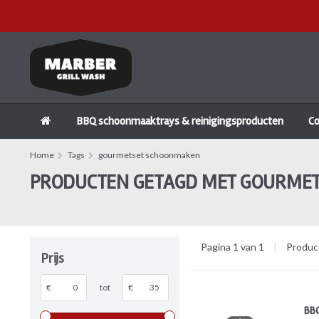
BBQ schoonmaaktrays & reinigingsproducten
C
Home
Tags
gourmetset schoonmaken
PRODUCTEN GETAGD MET GOURME
Pagina 1 van 1
|
Produc
Prijs
€
tot
€
BBQ