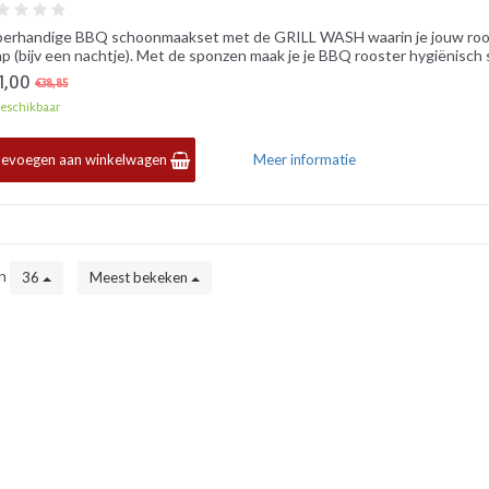
erhandige BBQ schoonmaakset met de GRILL WASH waarin je jouw rooste
p (bijv een nachtje). Met de sponzen maak je je BBQ rooster hygiënisch
1,00
€38,85
eschikbaar
evoegen aan winkelwagen
Meer informatie
en
36
Meest bekeken