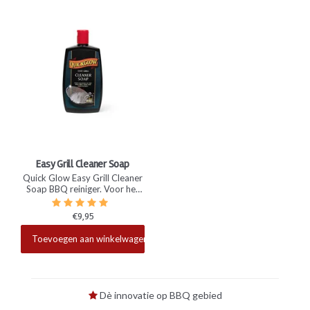
Easy Grill Cleaner Soap
Quick Glow Easy Grill Cleaner
Soap BBQ reiniger. Voor het
zeer grondig reinigen van het
rooster van de BBQ. Door
€9,95
jouw rooster een nachtje te
Beschikbaar
laten weken in een combinatie
Toevoegen aan winkelwagen
van water met deze zeep, laat
vuil en vet gemakkelijk los.
Dè innovatie op BBQ gebied