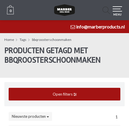
0
0
MENU
info@marberproducts.nl
Home
Tags
bbqroosterschoonmaken
PRODUCTEN GETAGD MET
BBQROOSTERSCHOONMAKEN
Open filters
Nieuwste producten
1