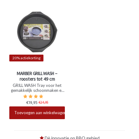
20% actiekorting
MARBER GRILL WASH -
roosters tot 49 cm
GRILL WASH Tray voor het
gemakkelijk schoonmaken en
laten weken van jouw BBQ
rooster. Voor alle roosters tot
€19,95
€24,95
en met een doorsnede van 49
Beschikbaar
cm.
Toevoegen aan winkelwagen
Dè innovatie op BBQ gebied