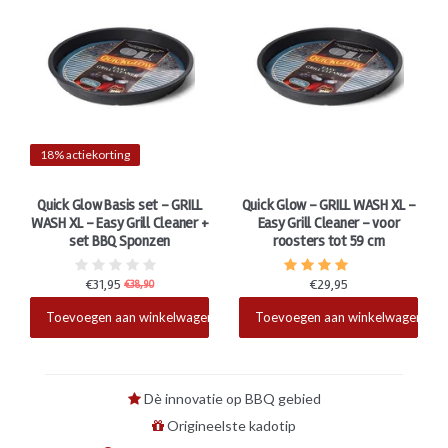
18% actiekorting
Quick Glow Basis set - GRILL
Quick Glow - GRILL WASH XL -
WASH XL - Easy Grill Cleaner +
Easy Grill Cleaner - voor
set BBQ Sponzen
roosters tot 59 cm
€31,95
€29,95
€38,90
Beschikbaar
Beschikbaar
Toevoegen aan winkelwagen
Toevoegen aan winkelwagen
Dè innovatie op BBQ gebied
Origineelste kadotip