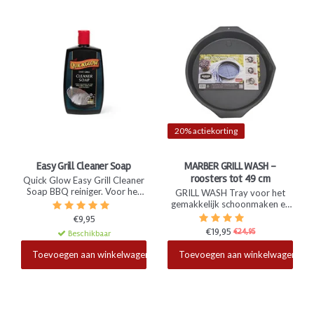
20% actiekorting
Easy Grill Cleaner Soap
MARBER GRILL WASH -
roosters tot 49 cm
Quick Glow Easy Grill Cleaner
Soap BBQ reiniger. Voor het
GRILL WASH Tray voor het
zeer grondig reinigen van het
gemakkelijk schoonmaken en
rooster van de BBQ. Door
laten weken van jouw BBQ
€9,95
jouw rooster een nachtje te
rooster. Voor alle roosters tot
€19,95
€24,95
Beschikbaar
laten weken in een combinatie
en met een doorsnede van 49
Beschikbaar
van water met deze zeep, laat
cm.
Toevoegen aan winkelwagen
Toevoegen aan winkelwagen
vuil en vet gemakkelijk los.