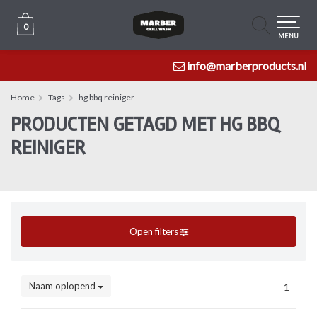
0
0
MENU
info@marberproducts.nl
Home
Tags
hg bbq reiniger
PRODUCTEN GETAGD MET HG BBQ
REINIGER
Open filters
Naam oplopend
1