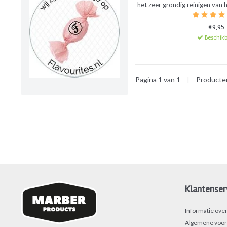
het zeer grondig reinigen van 
Door jouw rooster een nachtje te laten weken in een
combinatie van water met deze
€9,95
gemakkelijk
Beschikb
Pagina 1 van 1
|
Product
Klantenser
Informatie ove
Algemene voor