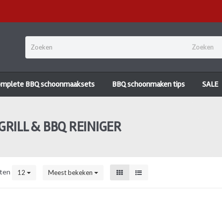
Zoeken
omplete BBQ schoonmaaksets
BBQ schoonmaken tips
SALE
RILL & BBQ REINIGER
ten
12
Meest bekeken