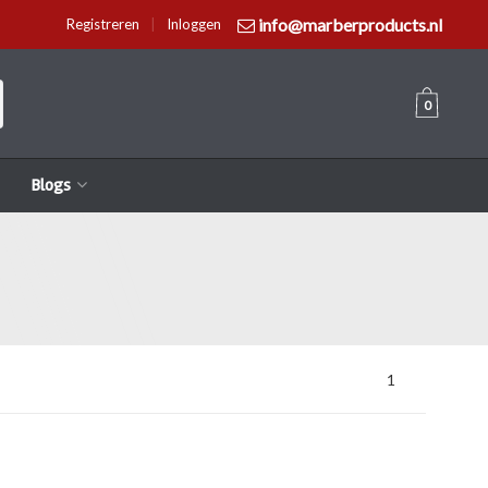
info@marberproducts.nl
Registreren
|
Inloggen
0
Blogs
1