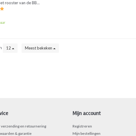
het rooster van de BBQ.
 zeep, laat vuil en vet
 los.
aar
en
12
Meest bekeken
vice
Mijn account
r verzending en retournering
Registreren
waarden & garantie
Mijn bestellingen