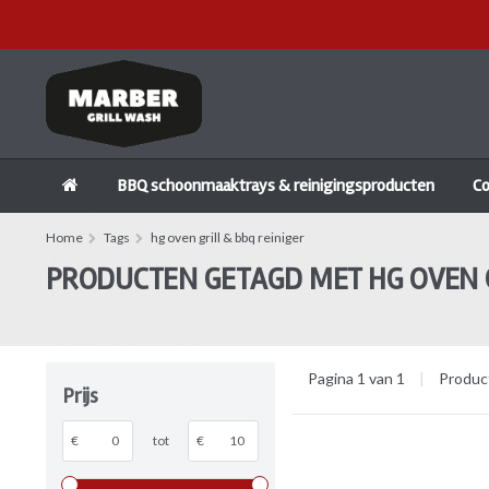
BBQ schoonmaaktrays & reinigingsproducten
C
Home
Tags
hg oven grill & bbq reiniger
PRODUCTEN GETAGD MET HG OVEN G
Pagina 1 van 1
|
Produc
Prijs
€
tot
€