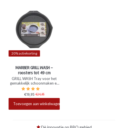
20% actiekorting
MARBER GRILL WASH -
roosters tot 49 cm
GRILL WASH Tray voor het
gemakkelijk schoonmaken en
laten weken van jouw BBQ
rooster. Voor alle roosters tot
€19,95
€24,95
en met een doorsnede van 49
Beschikbaar
cm.
Toevoegen aan winkelwagen
Dè innovatie op BBQ gebied